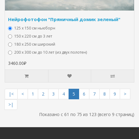
Нейрофотофон "Пряничный домик зеленый"
125 x 150 см ньюборн
150 х 220 см до 3 лет
180 х 250 см широкий
200 х 300 см до 10 лет (из двух полотен)
3460.00₽
|<
<
1
2
3
4
5
6
7
8
9
>
>|
Показано с 61 по 75 из 123 (всего 9 страниц)