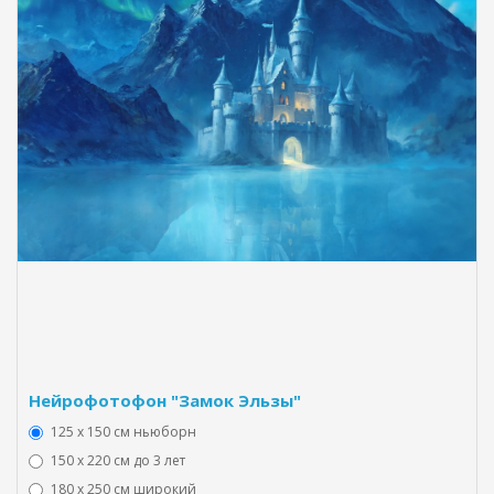
Нейрофотофон "Замок Эльзы"
125 x 150 см ньюборн
150 х 220 см до 3 лет
180 х 250 см широкий