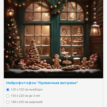
Нейрофотофон "Пряничная витрина"
125 x 150 см ньюборн
150 х 220 см до 3 лет
180 х 250 см широкий