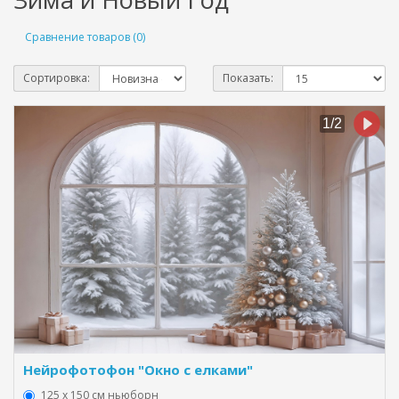
Сравнение товаров (0)
Сортировка:
Показать:
Нейрофотофон "Окно с елками"
125 x 150 см ньюборн