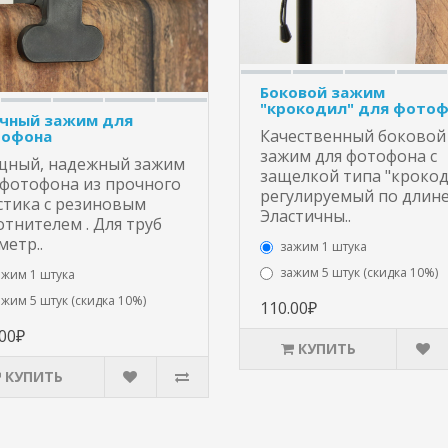
Боковой зажим
"крокодил" для фото
чный зажим для
Качественный боковой
офона
зажим для фотофона с
ный, надежный зажим
защелкой типа "крокод
 фотофона из прочного
регулируемый по длине
стика с резиновым
Эластичны..
отнителем . Для труб
метр..
зажим 1 штука
зажим 5 штук (скидка 10%)
ажим 1 штука
ажим 5 штук (скидка 10%)
110.00₽
.00₽
КУПИТЬ
КУПИТЬ