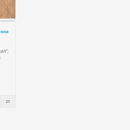
фона
ил";
.