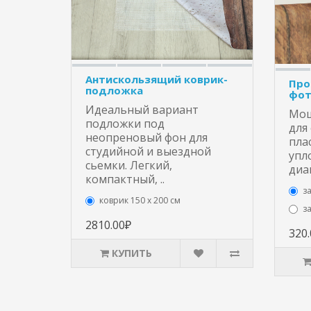
Антискользящий коврик-
Про
подложка
фот
Идеальный вариант
Мощ
подложки под
для
неопреновый фон для
пла
студийной и выездной
упл
сьемки. Легкий,
диа
компактный, ..
з
коврик 150 х 200 см
з
2810.00₽
320
КУПИТЬ