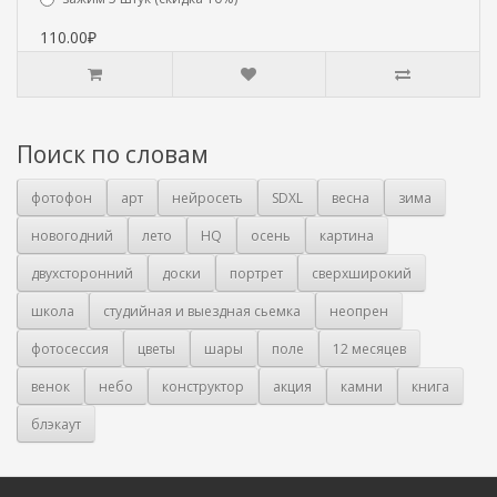
110.00₽
Поиск по словам
фотофон
арт
нейросеть
SDXL
весна
зима
новогодний
лето
HQ
осень
картина
двухсторонний
доски
портрет
сверхширокий
школа
студийная и выездная сьемка
неопрен
фотосессия
цветы
шары
поле
12 месяцев
венок
небо
конструктор
акция
камни
книга
блэкаут