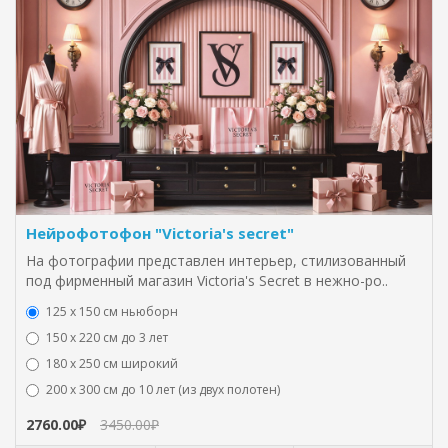
Нейрофотофон "Victoria's secret"
На фотографии представлен интерьер, стилизованный
под фирменный магазин Victoria's Secret в нежно-ро..
125 x 150 см ньюборн
150 х 220 см до 3 лет
180 х 250 см широкий
200 х 300 см до 10 лет (из двух полотен)
2760.00₽
3450.00₽