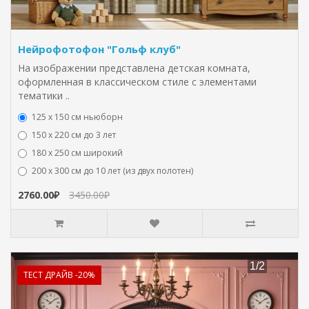
Нейрофотофон "Гольф клуб"
На изображении представлена детская комната,
оформленная в классическом стиле с элементами
тематики ..
125 x 150 см ньюборн
150 х 220 см до 3 лет
180 х 250 см широкий
200 х 300 см до 10 лет (из двух полотен)
2760.00₽
3450.00₽
ТЕСТ ДРАЙВ -20%