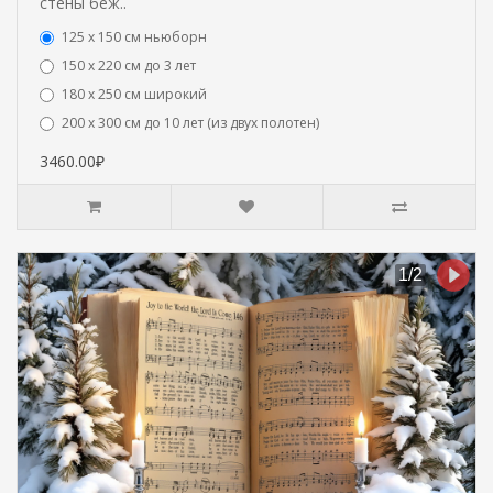
стены беж..
125 x 150 см ньюборн
150 х 220 см до 3 лет
180 х 250 см широкий
200 х 300 см до 10 лет (из двух полотен)
3460.00₽