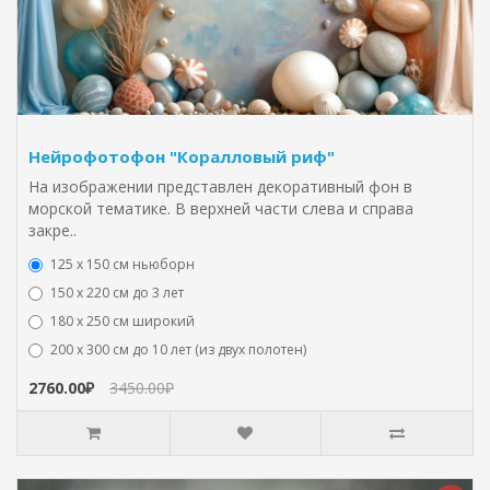
Нейрофотофон "Коралловый риф"
На изображении представлен декоративный фон в
морской тематике. В верхней части слева и справа
закре..
125 x 150 см ньюборн
150 х 220 см до 3 лет
180 х 250 см широкий
200 х 300 см до 10 лет (из двух полотен)
2760.00₽
3450.00₽