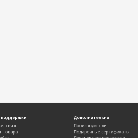
 поддержки
Дополнительно
ая связь
Производители
т товара
Подарочные сертификаты
айта
Партнерская программа