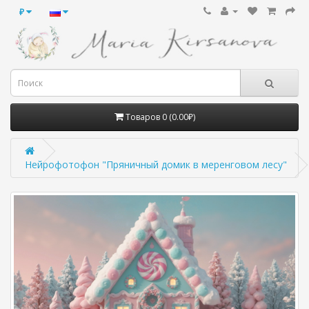
₽
Товаров 0 (0.00₽)
Нейрофотофон "Пряничный домик в меренговом лесу"