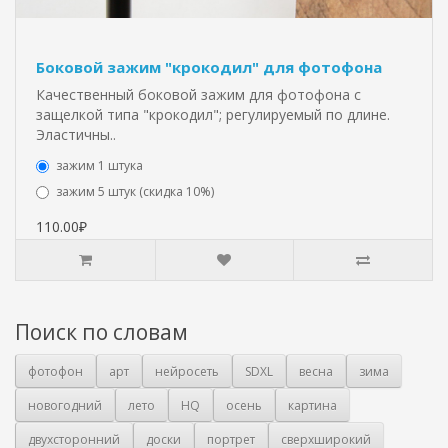
Боковой зажим "крокодил" для фотофона
Качественный боковой зажим для фотофона с
защелкой типа "крокодил"; регулируемый по длине.
Эластичны..
зажим 1 штука
зажим 5 штук (скидка 10%)
110.00₽
Поиск по словам
фотофон
арт
нейросеть
SDXL
весна
зима
новогодний
лето
HQ
осень
картина
двухсторонний
доски
портрет
сверхширокий