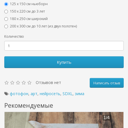
125 x 150 см ньюборн
150 х 220 см до 3 лет
180 х 250 см широкий
200 х 300 см до 10 лет (из двух полотен)
Количество
Купить
Отзывов нет
Написать отзыв
фотофон
,
арт
,
нейросеть
,
SDXL
,
зима
Рекомендуемые