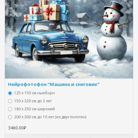
Нейрофотофон "Машина и снеговик"
125 x 150 см ньюборн
150 х 220 см до 3 лет
180 х 250 см широкий
200 х 300 см до 10 лет (из двух полотен)
3460.00₽