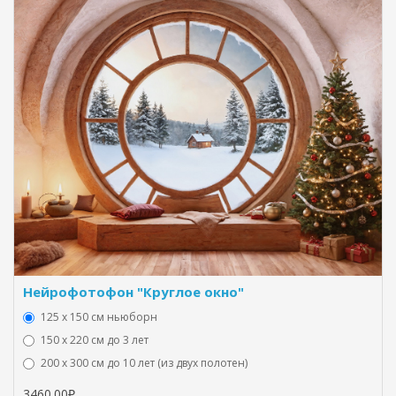
Нейрофотофон "Круглое окно"
125 x 150 см ньюборн
150 х 220 см до 3 лет
200 х 300 см до 10 лет (из двух полотен)
3460.00₽