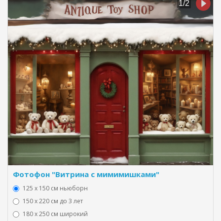
Фотофон "Витрина с мимимишками"
125 x 150 см ньюборн
150 х 220 см до 3 лет
180 х 250 см широкий