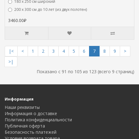
180 х 250 см широкий
200 х 300 см до 10 лет (из двух полотен)
3460.00₽
|<
<
1
2
3
4
5
6
7
8
9
>
>|
Показано с 91 по 105 из 123 (всего 9 страниц)
Информация
Наши реквизиты
Информация о доставке
Политика конфиденциальности
Публичная оферта
Безопасность платежей
Условия возврата товара