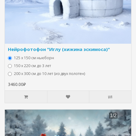
Нейрофотофон "Иглу (хижина эскимоса)"
125 x 150 см ньюборн
150 х 220 см до 3 лет
200 х 300 см до 10 лет (из двух полотен)
3460.00₽