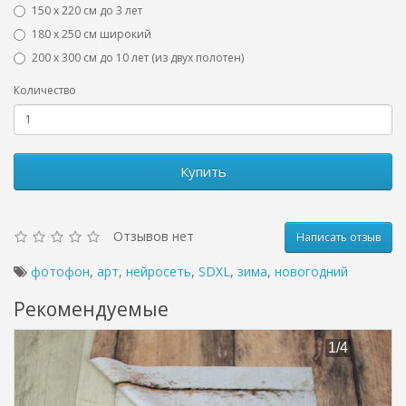
150 х 220 см до 3 лет
180 х 250 см широкий
200 х 300 см до 10 лет (из двух полотен)
Количество
Купить
Отзывов нет
Написать отзыв
фотофон
,
арт
,
нейросеть
,
SDXL
,
зима
,
новогодний
Рекомендуемые