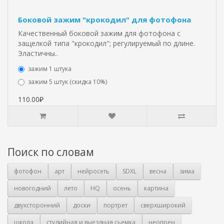
Боковой зажим "крокодил" для фотофона
Качественный боковой зажим для фотофона с
защелкой типа "крокодил"; регулируемый по длине.
Эластичны..
зажим 1 штука
зажим 5 штук (скидка 10%)
110.00₽
Поиск по словам
фотофон
арт
нейросеть
SDXL
весна
зима
новогодний
лето
HQ
осень
картина
двухсторонний
доски
портрет
сверхширокий
школа
студийная и выездная сьемка
неопрен