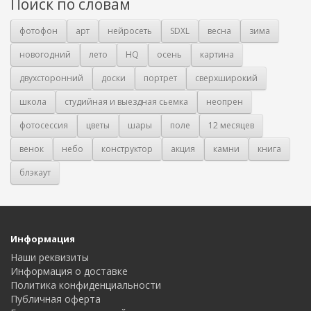
Поиск по словам
фотофон
арт
нейросеть
SDXL
весна
зима
новогодний
лето
HQ
осень
картина
двухсторонний
доски
портрет
сверхширокий
школа
студийная и выездная сьемка
неопрен
фотосессия
цветы
шары
поле
12 месяцев
венок
небо
конструктор
акция
камни
книга
блэкаут
Информация
Наши реквизиты
Информация о доставке
Политика конфиденциальности
Публичная оферта