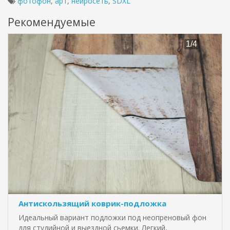
фотофон
,
арт
,
нейросеть
,
SDXL
Рекомендуемые
Антискользящий коврик-подложка
Идеальный вариант подложки под неопреновый фон
для студийной и выездной сьемки. Легкий,