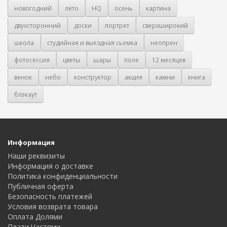
новогодний
лето
HQ
осень
картина
двухсторонний
доски
портрет
сверхширокий
школа
студийная и выездная сьемка
неопрен
фотосессия
цветы
шары
поле
12 месяцев
венок
небо
конструктор
акция
камни
книга
блэкаут
Информация
Наши реквизиты
Информация о доставке
Политика конфиденциальности
Публичная оферта
Безопасность платежей
Условия возврата товара
Оплата Долями
Плати Частями