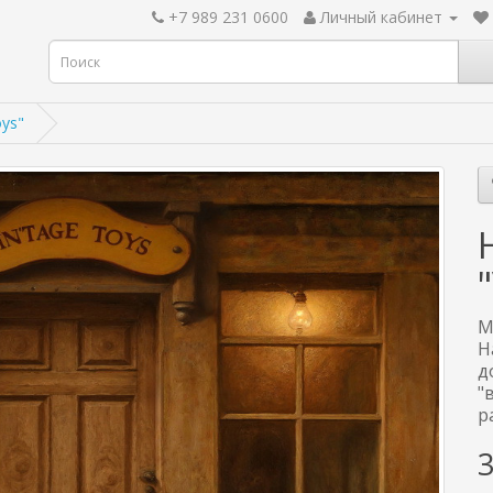
+7 989 231 0600
Личный кабинет
ys"
М
Н
д
"
р