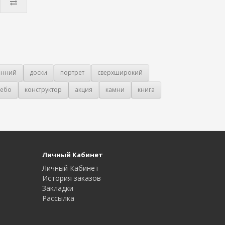
онний
доски
портрет
сверхширокий
ебо
конструктор
акция
камни
книга
Личный Кабинет
Личный Кабинет
История заказов
Закладки
Рассылка