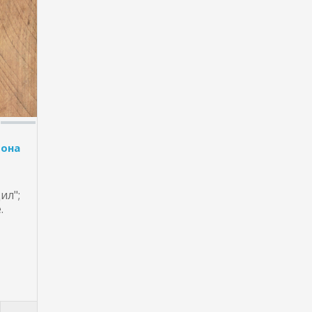
фона
ил";
.