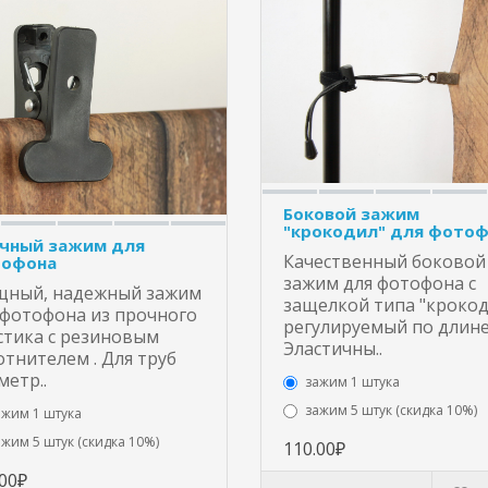
Боковой зажим
"крокодил" для фото
чный зажим для
Качественный боковой
офона
зажим для фотофона с
ный, надежный зажим
защелкой типа "крокод
 фотофона из прочного
регулируемый по длине
стика с резиновым
Эластичны..
отнителем . Для труб
метр..
зажим 1 штука
зажим 5 штук (скидка 10%)
ажим 1 штука
ажим 5 штук (скидка 10%)
110.00₽
.00₽