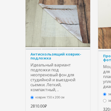
Антискользящий коврик-
Про
подложка
фот
Идеальный вариант
Мощ
подложки под
для
неопреновый фон для
пла
студийной и выездной
упл
сьемки. Легкий,
диа
компактный, ..
з
коврик 150 х 200 см
з
2810.00₽
320