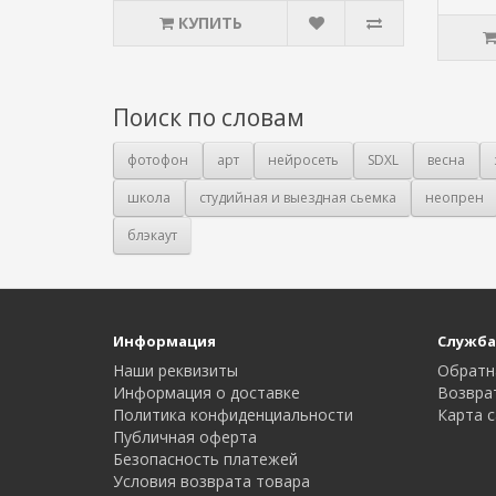
КУПИТЬ
Поиск по словам
фотофон
арт
нейросеть
SDXL
весна
школа
студийная и выездная сьемка
неопрен
блэкаут
Информация
Служба
Наши реквизиты
Обратн
Информация о доставке
Возвра
Политика конфиденциальности
Карта с
Публичная оферта
Безопасность платежей
Условия возврата товара