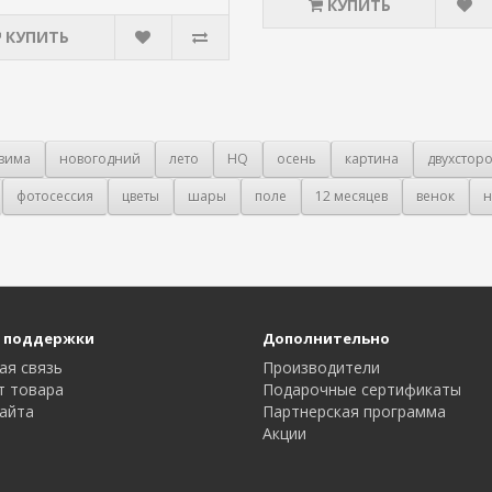
КУПИТЬ
КУПИТЬ
зима
новогодний
лето
HQ
осень
картина
двухстор
фотосессия
цветы
шары
поле
12 месяцев
венок
н
 поддержки
Дополнительно
ая связь
Производители
т товара
Подарочные сертификаты
айта
Партнерская программа
Акции