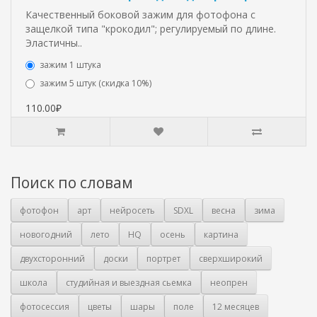
Качественный боковой зажим для фотофона с
защелкой типа "крокодил"; регулируемый по длине.
Эластичны..
зажим 1 штука
зажим 5 штук (скидка 10%)
110.00₽
Поиск по словам
фотофон
арт
нейросеть
SDXL
весна
зима
новогодний
лето
HQ
осень
картина
двухсторонний
доски
портрет
сверхширокий
школа
студийная и выездная сьемка
неопрен
фотосессия
цветы
шары
поле
12 месяцев