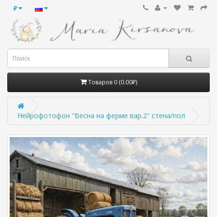
₽
Товаров 0 (0.00₽)
Нейрофотофон "Весна на ферме вар.2" стена/пол