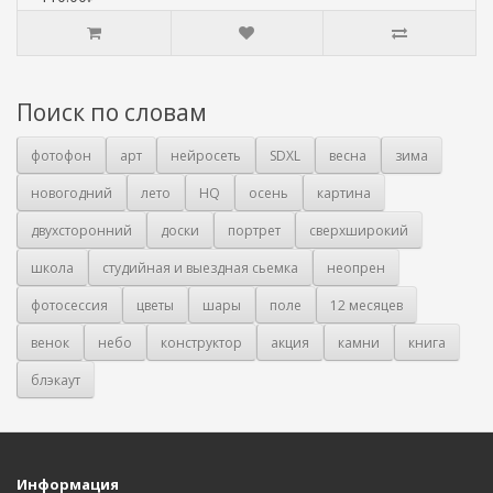
Поиск по словам
фотофон
арт
нейросеть
SDXL
весна
зима
новогодний
лето
HQ
осень
картина
двухсторонний
доски
портрет
сверхширокий
школа
студийная и выездная сьемка
неопрен
фотосессия
цветы
шары
поле
12 месяцев
венок
небо
конструктор
акция
камни
книга
блэкаут
Информация