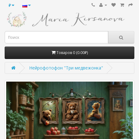
₽
Товаров 0 (0.00₽)
Нейрофотофон "Три медвежонка"