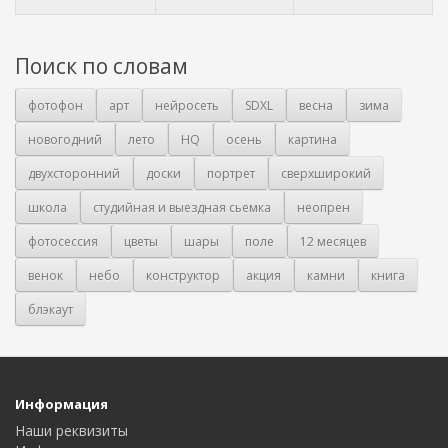
Поиск по словам
фотофон
арт
нейросеть
SDXL
весна
зима
новогодний
лето
HQ
осень
картина
двухсторонний
доски
портрет
сверхширокий
школа
студийная и выездная сьемка
неопрен
фотосессия
цветы
шары
поле
12 месяцев
венок
небо
конструктор
акция
камни
книга
блэкаут
Информация
Наши реквизиты