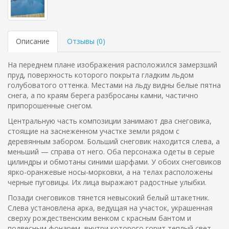
Описание
Отзывы (
0
)
На переднем плане изображения расположился замерзший
пруд, поверхность которого покрыта гладким льдом
голубоватого оттенка. Местами на льду видны белые пятна
снега, а по краям берега разбросаны камни, частично
припорошенные снегом.
Центральную часть композиции занимают два снеговика,
стоящие на заснеженном участке земли рядом с
деревянным забором. Больший снеговик находится слева, а
меньший — справа от него. Оба персонажа одеты в серые
цилиндры и обмотаны синими шарфами. У обоих снеговиков
ярко-оранжевые носы-морковки, а на телах расположены
черные пуговицы. Их лица выражают радостные улыбки.
Позади снеговиков тянется невысокий белый штакетник.
Слева установлена арка, ведущая на участок, украшенная
сверху рождественским венком с красным бантом и
подвесным фонарем, внутри которого горит теплый свет.