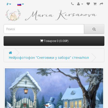
₽
Товаров 0 (0.00₽)
Нейрофотофон "Снеговики у забора" стена/пол