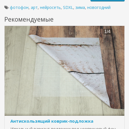
фотофон
,
арт
,
нейросеть
,
SDXL
,
зима
,
новогодний
Рекомендуемые
Антискользящий коврик-подложка
Идеальный вариант подложки под неопреновый фон