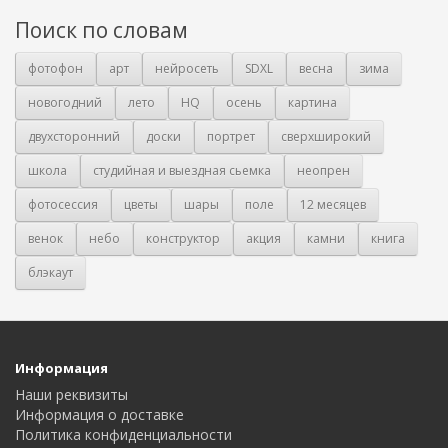
Поиск по словам
фотофон
арт
нейросеть
SDXL
весна
зима
новогодний
лето
HQ
осень
картина
двухсторонний
доски
портрет
сверхширокий
школа
студийная и выездная сьемка
неопрен
фотосессия
цветы
шары
поле
12 месяцев
венок
небо
конструктор
акция
камни
книга
блэкаут
Информация
Наши реквизиты
Информация о доставке
Политика конфиденциальности