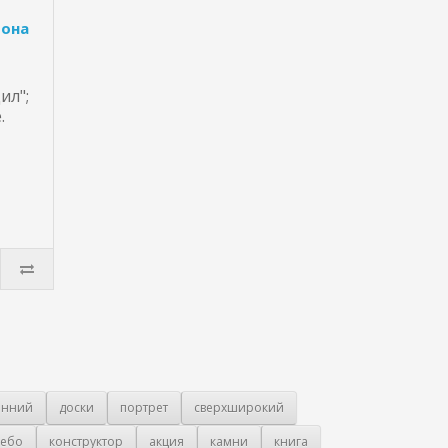
фона
ил";
.
онний
доски
портрет
сверхширокий
ебо
конструктор
акция
камни
книга