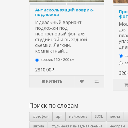
Антискользящий коврик-
Про
подложка
фот
Идеальный вариант
Мощ
подложки под
для
неопреновый фон для
пла
студийной и выездной
упл
сьемки. Легкий,
диа
компактный, ..
з
коврик 150 х 200 см
з
2810.00₽
320
КУПИТЬ
Поиск по словам
фотофон
арт
нейросеть
SDXL
весна
школа
студийная и выездная сьемка
неопрен