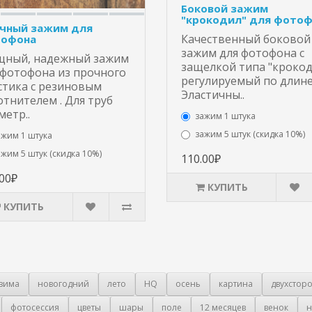
Боковой зажим
"крокодил" для фото
чный зажим для
Качественный боковой
офона
зажим для фотофона с
ный, надежный зажим
защелкой типа "крокод
 фотофона из прочного
регулируемый по длине
стика с резиновым
Эластичны..
отнителем . Для труб
метр..
зажим 1 штука
зажим 5 штук (скидка 10%)
ажим 1 штука
ажим 5 штук (скидка 10%)
110.00₽
.00₽
КУПИТЬ
КУПИТЬ
зима
новогодний
лето
HQ
осень
картина
двухстор
фотосессия
цветы
шары
поле
12 месяцев
венок
н