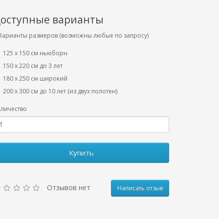
оступные варианты
Варианты размеров (возможны любые по запросу)
125 x 150 см ньюборн
150 х 220 см до 3 лет
180 х 250 см широкий
200 х 300 см до 10 лет (из двух полотен)
личество
Купить
Отзывов нет
Написать отзыв