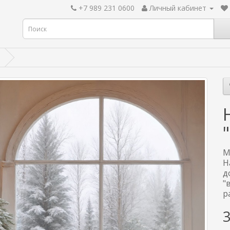
+7 989 231 0600
Личный кабинет
М
Н
д
"
р