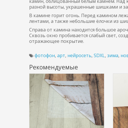
камин, облицованный белым камнем. Над 
разной высоты, украшенные шишками и за
В камине горит огонь. Перед камином леж
лентами, а также небольшие ёлочки из ши
Справа от камина находится большое ароч
Сквозь окно пробивается слабый свет, соз
отражающее покрытие.
фотофон
,
арт
,
нейросеть
,
SDXL
,
зима
,
но
Рекомендуемые