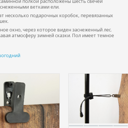
каминной полкой расположены шесть свечей
снеженными ветками ели.
ат несколько подарочных коробок, перевязанных
шек.
ное окно, через которое виден заснеженный лес.
давая атмосферу зимней сказки. Пол имеет темное
вогодний