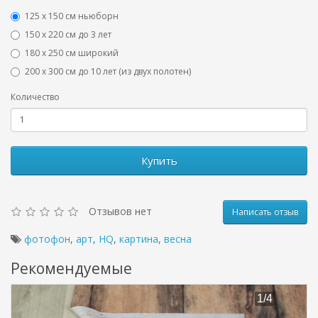
125 x 150 см ньюборн
150 х 220 см до 3 лет
180 х 250 см широкий
200 х 300 см до 10 лет (из двух полотен)
Количество
Купить
Отзывов нет
Написать отзыв
фотофон
,
арт
,
HQ
,
картина
,
весна
Рекомендуемые