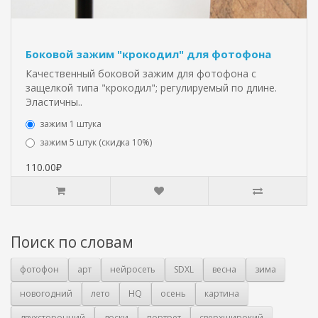
Боковой зажим "крокодил" для фотофона
Качественный боковой зажим для фотофона с
защелкой типа "крокодил"; регулируемый по длине.
Эластичны..
зажим 1 штука
зажим 5 штук (скидка 10%)
110.00₽
Поиск по словам
фотофон
арт
нейросеть
SDXL
весна
зима
новогодний
лето
HQ
осень
картина
двухсторонний
доски
портрет
сверхширокий