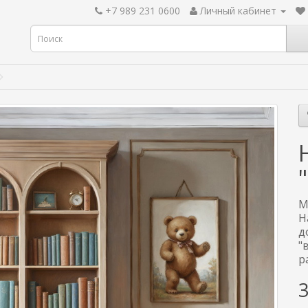
+7 989 231 0600
Личный кабинет
М
Н
д
"
р