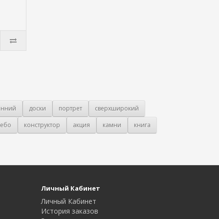
онний
доски
портрет
сверхширокий
ебо
конструктор
акция
камни
книга
Личный Кабинет
Личный Кабинет
История заказов