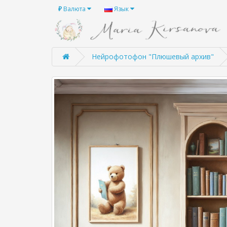
₽
Валюта
Язык
Нейрофотофон "Плюшевый архив"