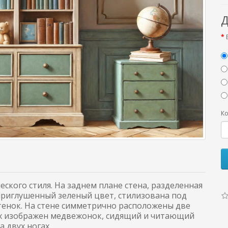
Д
Ко
ского стиля. На заднем плане стена, разделенная
 приглушенный зеленый цвет, стилизована под
ттенок. На стене симметрично расположены две
них изображен медвежонок, сидящий и читающий
а двух ногах.