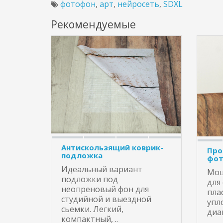
фотофон
,
арт
,
нейросеть
,
SDXL
Рекомендуемые
Антискользящий коврик-
Про
подложка
фот
Идеальный вариант
Мощ
подложки под
для
неопреновый фон для
пла
студийной и выездной
упл
сьемки. Легкий,
диа
компактный, ..