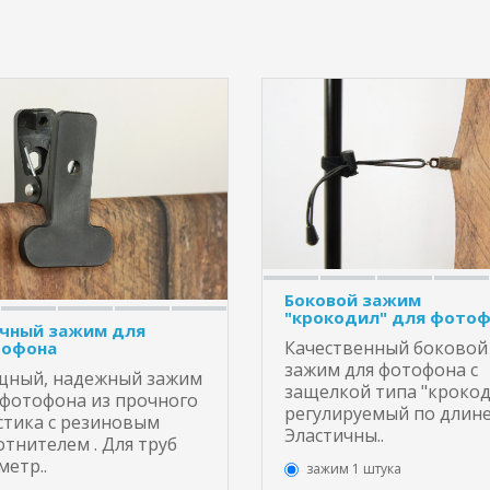
Боковой зажим
"крокодил" для фото
чный зажим для
Качественный боковой
офона
зажим для фотофона с
ный, надежный зажим
защелкой типа "крокод
 фотофона из прочного
регулируемый по длине
стика с резиновым
Эластичны..
отнителем . Для труб
метр..
зажим 1 штука