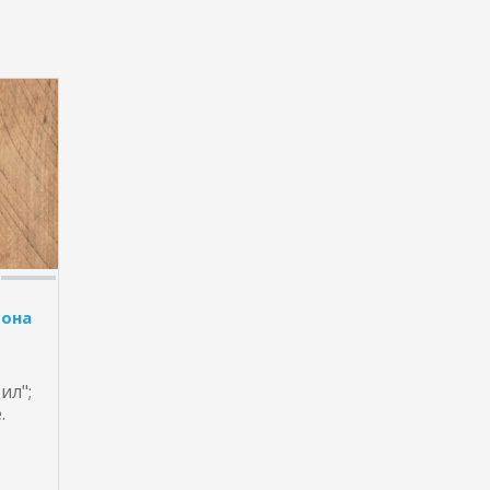
фона
ил";
.