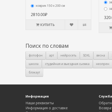
з
коврик 150 х 200 см
з
2810.00₽
320
КУПИТЬ
Поиск по словам
фотофон
арт
нейросеть
SDXL
весна
школа
студийная и выездная сьемка
неопрен
блэкаут
Информация
Служба
Наши реквизиты
Обратн
Информация о доставке
Возвра