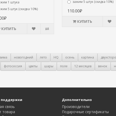
зажим 5 штук (скидка 10%)
ажим 1 штука
ажим 5 штук (скидка 10%)
110.00₽
.00₽
КУПИТЬ
КУПИТЬ
зима
новогодний
лето
HQ
осень
картина
двухстор
фотосессия
цветы
шары
поле
12 месяцев
венок
н
 поддержки
Дополнительно
ая связь
Производители
т товара
Подарочные сертификаты