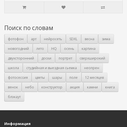
Поиск по словам
фотофон
арт
нейросеть
SDXL
весна
зима
новогодний
лето
HQ
осень
картина
двухсторонний
доски
портрет
сверхширокий
школа
студийная и выездная сьемка
неопрен
фотосессия
цветы
шары
поле
12 месяцев
венок
небо
конструктор
акция
камни
книга
блэкаут
Информация