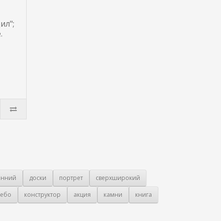
ил";
.
онний
доски
портрет
сверхширокий
ебо
конструктор
акция
камни
книга