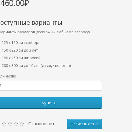
3460.00₽
оступные варианты
Варианты размеров (возможны любые по запросу)
125 x 150 см ньюборн
150 х 220 см до 3 лет
180 х 250 см широкий
200 х 300 см до 10 лет (из двух полотен)
личество
Купить
Отзывов нет
Написать отзыв