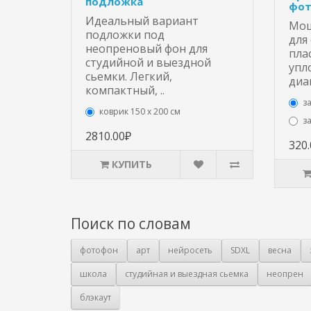
подложка
фот
Идеальный вариант
Мощ
подложки под
для
неопреновый фон для
пла
студийной и выездной
упл
сьемки. Легкий,
диа
компактный, ..
з
коврик 150 х 200 см
з
2810.00₽
320
КУПИТЬ
Поиск по словам
фотофон
арт
нейросеть
SDXL
весна
школа
студийная и выездная сьемка
неопрен
блэкаут