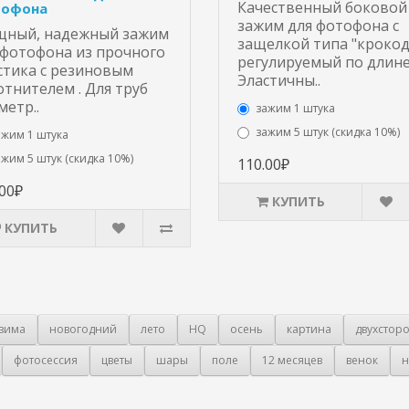
Качественный боковой
офона
зажим для фотофона с
ный, надежный зажим
защелкой типа "крокод
 фотофона из прочного
регулируемый по длине
стика с резиновым
Эластичны..
отнителем . Для труб
метр..
зажим 1 штука
зажим 5 штук (скидка 10%)
ажим 1 штука
ажим 5 штук (скидка 10%)
110.00₽
.00₽
КУПИТЬ
КУПИТЬ
зима
новогодний
лето
HQ
осень
картина
двухстор
фотосессия
цветы
шары
поле
12 месяцев
венок
н