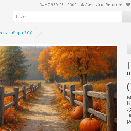
+7 989 231 0600
Личный кабинет
 у забора 3.0)"
М
Н
д
"
р