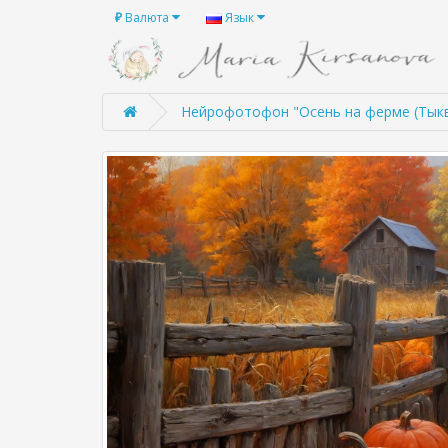
₽
Валюта
Язык
Нейрофотофон "Осень на ферме (Тыквы