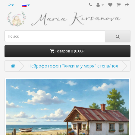
₽
Товаров 0 (0.00₽)
Нейрофотофон "Хижина у моря" стена/пол