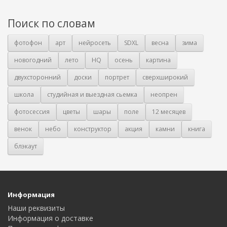
Поиск по словам
фотофон
арт
нейросеть
SDXL
весна
зима
новогодний
лето
HQ
осень
картина
двухсторонний
доски
портрет
сверхширокий
школа
студийная и выездная сьемка
неопрен
фотосессия
цветы
шары
поле
12 месяцев
венок
небо
конструктор
акция
камни
книга
блэкаут
Информация
Наши реквизиты
Информация о доставке