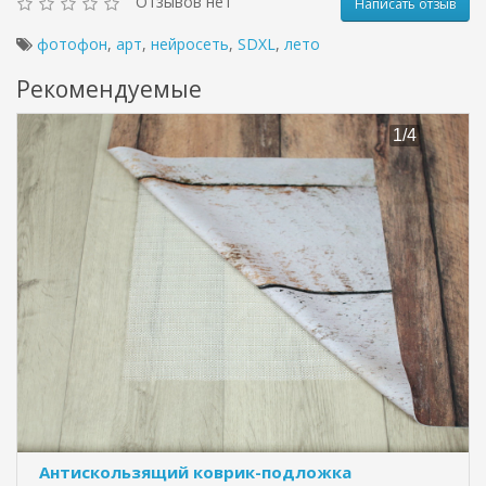
Отзывов нет
Написать отзыв
фотофон
,
арт
,
нейросеть
,
SDXL
,
лето
Рекомендуемые
Антискользящий коврик-подложка