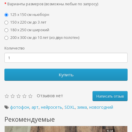
Варианты размеров (возможны любые по запросу)
125 x 150 см ньюборн
150 х 220 см до 3 лет
180 х 250 см широкий
200 х 300 см до 10 лет (из двух полотен)
Количество
Купить
Отзывов нет
Написать отзыв
фотофон
,
арт
,
нейросеть
,
SDXL
,
зима
,
новогодний
Рекомендуемые