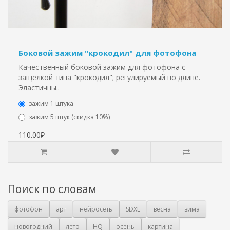
Боковой зажим "крокодил" для фотофона
Качественный боковой зажим для фотофона с
защелкой типа "крокодил"; регулируемый по длине.
Эластичны..
зажим 1 штука
зажим 5 штук (скидка 10%)
110.00₽
Поиск по словам
фотофон
арт
нейросеть
SDXL
весна
зима
новогодний
лето
HQ
осень
картина