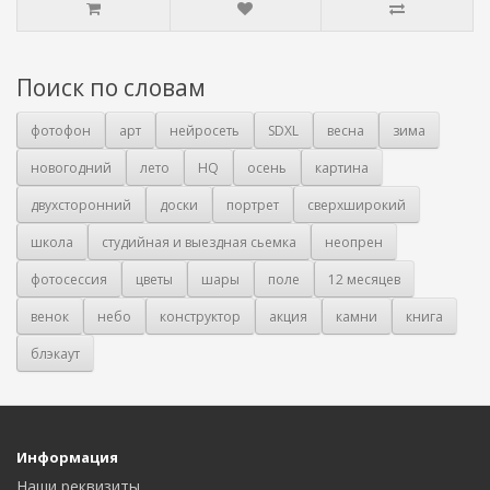
Поиск по словам
фотофон
арт
нейросеть
SDXL
весна
зима
новогодний
лето
HQ
осень
картина
двухсторонний
доски
портрет
сверхширокий
школа
студийная и выездная сьемка
неопрен
фотосессия
цветы
шары
поле
12 месяцев
венок
небо
конструктор
акция
камни
книга
блэкаут
Информация
Наши реквизиты