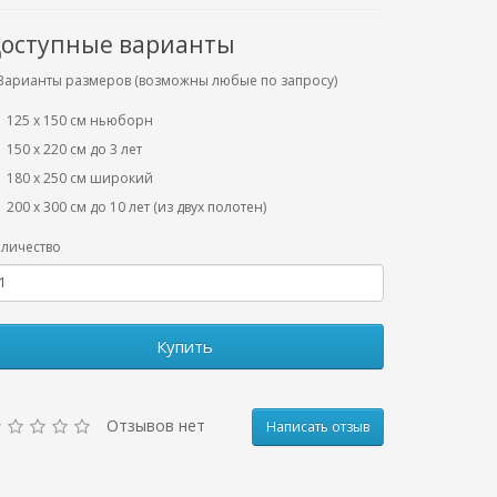
оступные варианты
Варианты размеров (возможны любые по запросу)
125 x 150 см ньюборн
150 х 220 см до 3 лет
180 х 250 см широкий
200 х 300 см до 10 лет (из двух полотен)
личество
Купить
Отзывов нет
Написать отзыв