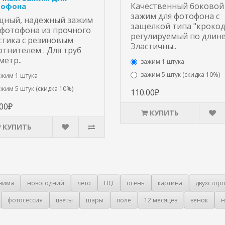
Качественный боковой
офона
зажим для фотофона с
ный, надежный зажим
защелкой типа "крокод
 фотофона из прочного
регулируемый по длине
стика с резиновым
Эластичны..
отнителем . Для труб
метр..
зажим 1 штука
зажим 5 штук (скидка 10%)
ажим 1 штука
ажим 5 штук (скидка 10%)
110.00₽
.00₽
КУПИТЬ
КУПИТЬ
зима
новогодний
лето
HQ
осень
картина
двухстор
фотосессия
цветы
шары
поле
12 месяцев
венок
н