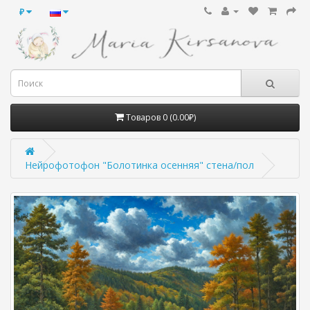
₽
Товаров 0 (0.00₽)
Нейрофотофон "Болотинка осенняя" стена/пол