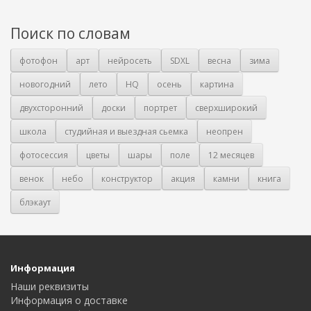
Поиск по словам
фотофон
арт
нейросеть
SDXL
весна
зима
новогодний
лето
HQ
осень
картина
двухсторонний
доски
портрет
сверхширокий
школа
студийная и выездная сьемка
неопрен
фотосессия
цветы
шары
поле
12 месяцев
венок
небо
конструктор
акция
камни
книга
блэкаут
Информация
Наши реквизиты
Информация о доставке