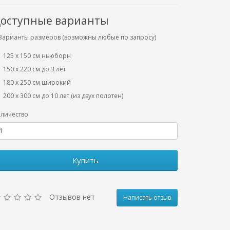
оступные варианты
Варианты размеров (возможны любые по запросу)
125 x 150 см ньюборн
150 х 220 см до 3 лет
180 х 250 см широкий
200 х 300 см до 10 лет (из двух полотен)
личество
Купить
Отзывов нет
Написать отзыв