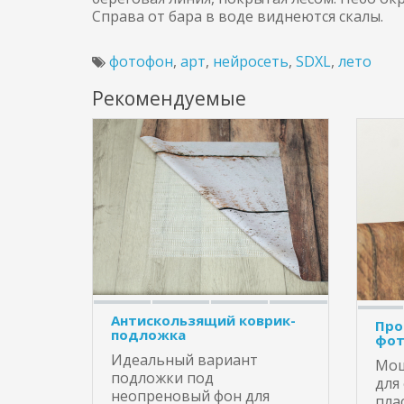
Справа от бара в воде виднеются скалы.
фотофон
,
арт
,
нейросеть
,
SDXL
,
лето
Рекомендуемые
Антискользящий коврик-
Про
подложка
фот
Идеальный вариант
Мощ
подложки под
для
неопреновый фон для
пла