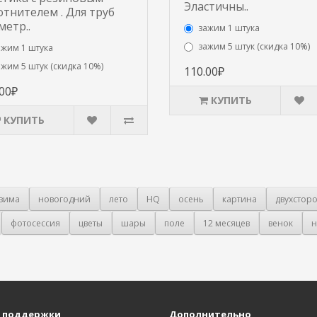
Эластичны..
отнителем . Для труб
метр..
зажим 1 штука
зажим 5 штук (скидка 10%)
ажим 1 штука
ажим 5 штук (скидка 10%)
110.00₽
.00₽
КУПИТЬ
КУПИТЬ
зима
новогодний
лето
HQ
осень
картина
двухстор
фотосессия
цветы
шары
поле
12 месяцев
венок
н
 поддержки
Дополнительно