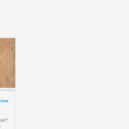
фона
ил";
.