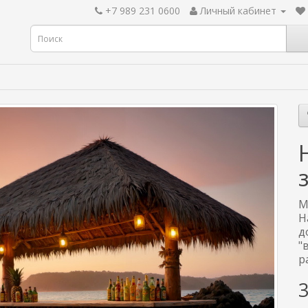
+7 989 231 0600
Личный кабинет
М
Н
д
"
р