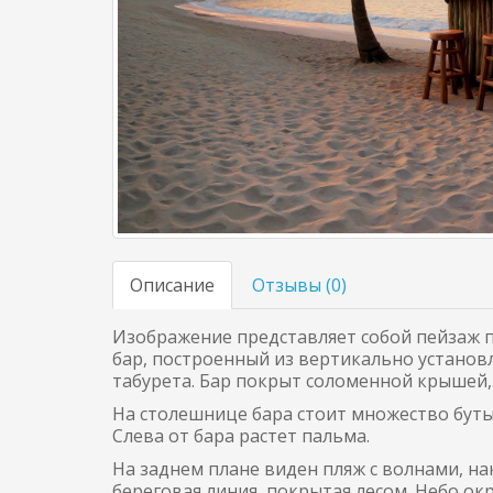
Описание
Отзывы (
0
)
Изображение представляет собой пейзаж п
бар, построенный из вертикально установ
табурета. Бар покрыт соломенной крышей,
На столешнице бара стоит множество буты
Слева от бара растет пальма.
На заднем плане виден пляж с волнами, н
береговая линия, покрытая лесом. Небо ок