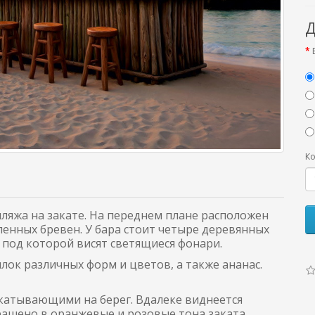
Д
Ко
ляжа на закате. На переднем плане расположен
ленных бревен. У бара стоит четыре деревянных
 под которой висят светящиеся фонари.
лок различных форм и цветов, а также ананас.
акатывающими на берег. Вдалеке виднеется
рашено в оранжевые и розовые тона заката.