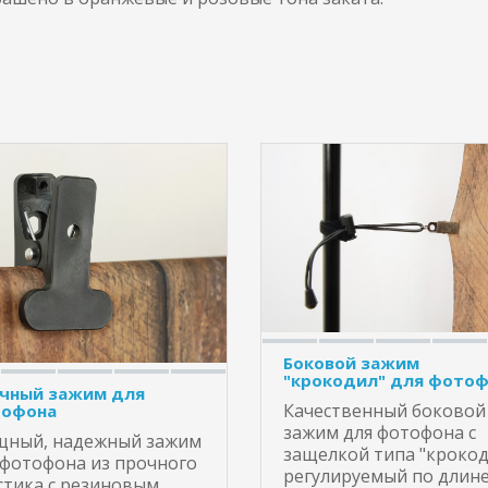
Боковой зажим
"крокодил" для фото
чный зажим для
Качественный боковой
офона
зажим для фотофона с
ный, надежный зажим
защелкой типа "крокод
 фотофона из прочного
регулируемый по длине
стика с резиновым