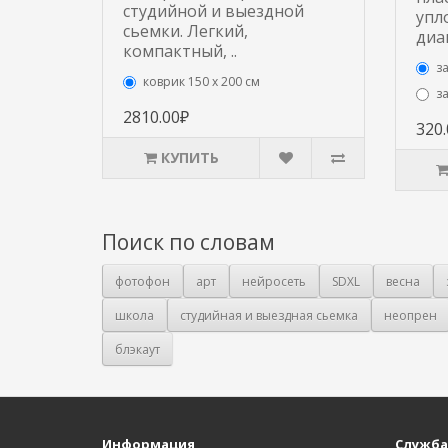
студийной и выездной
упл
сьемки. Легкий,
диа
компактный, ..
з
коврик 150 х 200 см
з
2810.00₽
320
КУПИТЬ
Поиск по словам
фотофон
арт
нейросеть
SDXL
весна
школа
студийная и выездная сьемка
неопрен
блэкаут
Информация
Служба