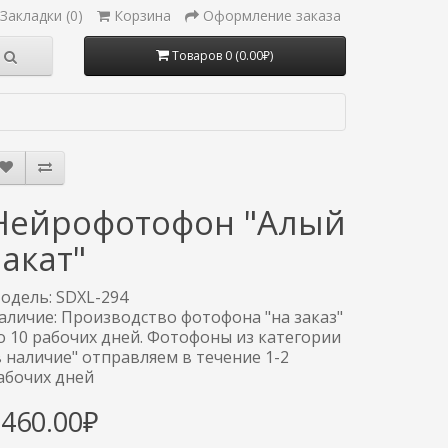
Закладки (0)
Корзина
Оформление заказа
Товаров 0 (0.00₽)
Нейрофотофон "Алый
закат"
одель: SDXL-294
аличие: Производство фотофона "на заказ"
о 10 рабочих дней. Фотофоны из категории
в наличие" отправляем в течение 1-2
абочих дней
3460.00₽