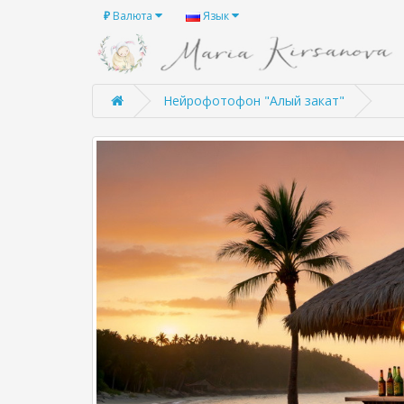
₽
Валюта
Язык
Нейрофотофон "Алый закат"