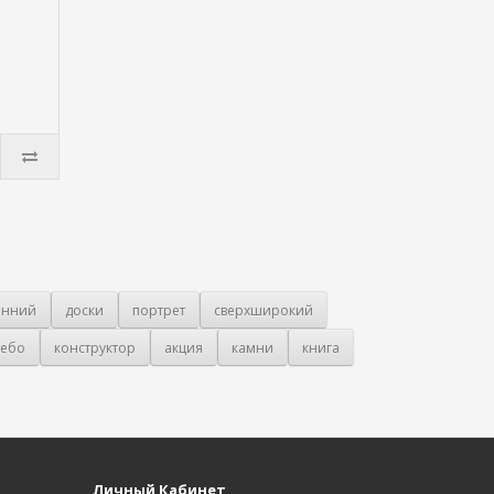
онний
доски
портрет
сверхширокий
ебо
конструктор
акция
камни
книга
Личный Кабинет