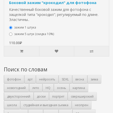
Боковой зажим "крокодил" для фотофона
Качественный боковой зажим для фотофона с
защелкой типа "крокодил"; регулируемый по длине.
Эластичны..
зажим 1 штука
зажим 5 штук (скидка 10%)
110.00₽
Поиск по словам
фотофон
арт
нейросеть
SDXL
весна
зима
новогодний
лето
HQ
осень
картина
двухсторонний
доски
портрет
сверхширокий
школа
студийная и выездная сьемка
неопрен