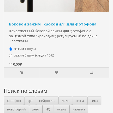
Боковой зажим "крокодил" для фотофона
Качественный боковой зажим для фотофона с
защелкой типа "крокодил"; регулируемый по длине.
Эластичны..
зажим 1 штука
зажим 5 штук (скидка 10%)
110.00₽
Поиск по словам
фотофон
арт
нейросеть
SDXL
весна
зима
новогодний
лето
HQ
осень
картина