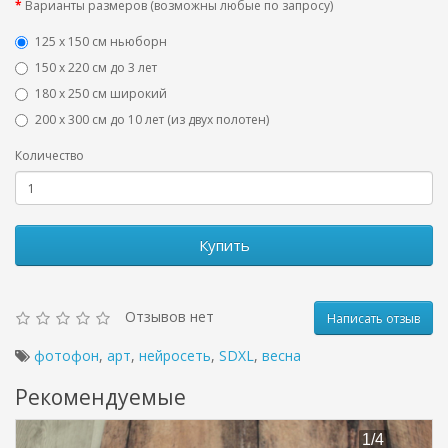
Варианты размеров (возможны любые по запросу)
125 x 150 см ньюборн
150 х 220 см до 3 лет
180 х 250 см широкий
200 х 300 см до 10 лет (из двух полотен)
Количество
Купить
Отзывов нет
Написать отзыв
фотофон
,
арт
,
нейросеть
,
SDXL
,
весна
Рекомендуемые