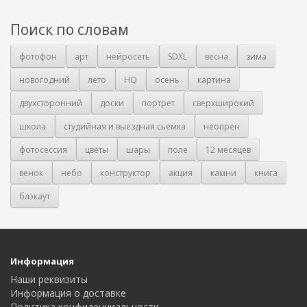
Поиск по словам
фотофон
арт
нейросеть
SDXL
весна
зима
новогодний
лето
HQ
осень
картина
двухсторонний
доски
портрет
сверхширокий
школа
студийная и выездная сьемка
неопрен
фотосессия
цветы
шары
поле
12 месяцев
венок
небо
конструктор
акция
камни
книга
блэкаут
Информация
Наши реквизиты
Информация о доставке
Политика конфиденциальности