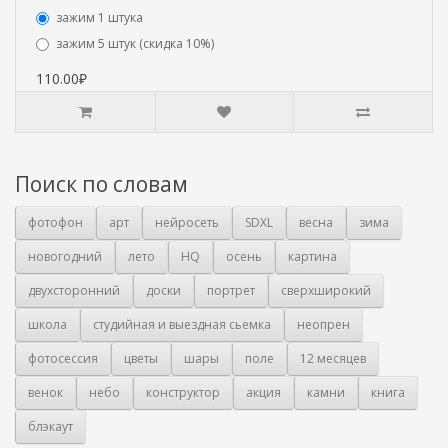
зажим 1 штука
зажим 5 штук (скидка 10%)
110.00₽
Поиск по словам
фотофон
арт
нейросеть
SDXL
весна
зима
новогодний
лето
HQ
осень
картина
двухсторонний
доски
портрет
сверхширокий
школа
студийная и выездная сьемка
неопрен
фотосессия
цветы
шары
поле
12 месяцев
венок
небо
конструктор
акция
камни
книга
блэкаут