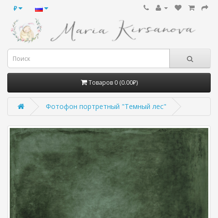
₽
Товаров 0 (0.00₽)
Фотофон портретный "Темный лес"