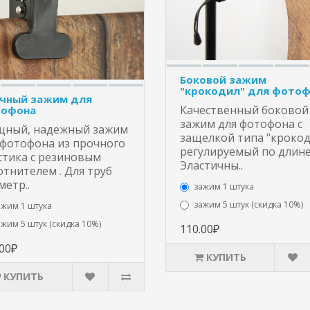
Боковой зажим
"крокодил" для фото
чный зажим для
Качественный боковой
офона
зажим для фотофона с
ный, надежный зажим
защелкой типа "крокод
 фотофона из прочного
регулируемый по длине
стика с резиновым
Эластичны..
отнителем . Для труб
метр..
зажим 1 штука
зажим 5 штук (скидка 10%)
ажим 1 штука
ажим 5 штук (скидка 10%)
110.00₽
.00₽
КУПИТЬ
КУПИТЬ