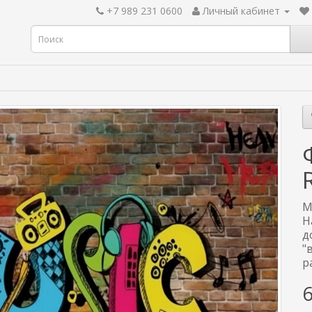
+7 989 231 0600
Личный кабинет
М
Н
д
"
р