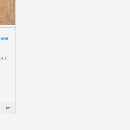
фона
ил";
.