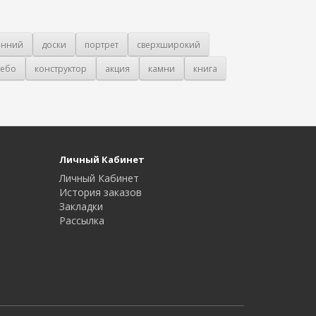
онний
доски
портрет
сверхширокий
ебо
конструктор
акция
камни
книга
Личный Кабинет
Личный Кабинет
История заказов
Закладки
Рассылка