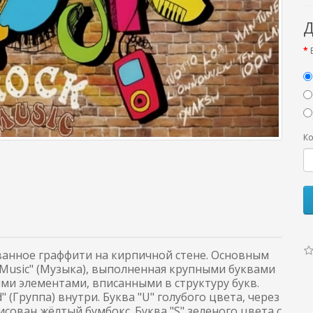
Д
Ко
ванное граффити на кирпичной стене. Основным
Music" (Музыка), выполненная крупными буквами
ми элементами, вписанными в структуру букв.
 (Группа) внутри. Буква "U" голубого цвета, через
исован жёлтый бумбокс. Буква "S" зеленого цвета с