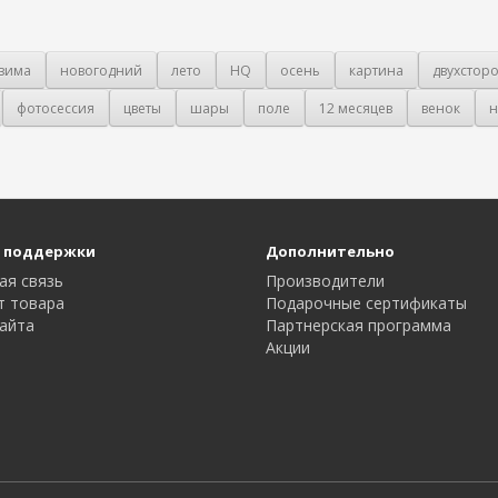
зима
новогодний
лето
HQ
осень
картина
двухстор
фотосессия
цветы
шары
поле
12 месяцев
венок
н
 поддержки
Дополнительно
ая связь
Производители
т товара
Подарочные сертификаты
айта
Партнерская программа
Акции