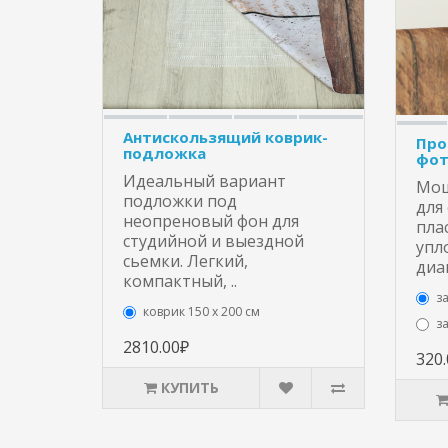
Антискользящий коврик-
Про
подложка
фот
Идеальный вариант
Мощ
подложки под
для
неопреновый фон для
пла
студийной и выездной
упл
сьемки. Легкий,
диа
компактный, ..
з
коврик 150 х 200 см
з
2810.00₽
320
КУПИТЬ