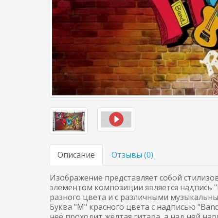
Описание
Отзывы (
0
)
Изображение представляет собой стилизо
элементом композиции является надпись "
разного цвета и с различными музыкальны
Буква "M" красного цвета с надписью "Band"
неё проходит жёлтая гитара, а над ней нар