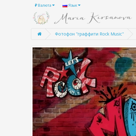
₽
Валюта
Язык
Фотофон "граффити Rock Music"