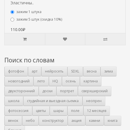
Эластичны..
зажим 1 штука
зажим 5 штук (скидка 10%)
110.00₽
Поиск по словам
фотофон
арт
нейросеть
SDXL
весна
зима
новогодний
лето
HQ
осень
картина
двухсторонний
доски
портрет
сверхширокий
школа
студийная и выездная сьемка
неопрен
фотосессия
цветы
шары
поле
12 месяцев
венок
небо
конструктор
акция
камни
книга