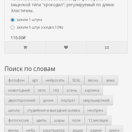
защелкой типа "крокодил"; регулируемый по длине.
Эластичны..
зажим 1 штука
зажим 5 штук (скидка 10%)
110.00₽
Поиск по словам
фотофон
арт
нейросеть
SDXL
весна
зима
новогодний
лето
HQ
осень
картина
двухсторонний
доски
портрет
сверхширокий
школа
студийная и выездная сьемка
неопрен
фотосессия
цветы
шары
поле
12 месяцев
венок
небо
конструктор
акция
камни
книга