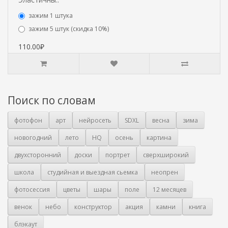
зажим 1 штука
зажим 5 штук (скидка 10%)
110.00₽
Поиск по словам
фотофон
арт
нейросеть
SDXL
весна
зима
новогодний
лето
HQ
осень
картина
двухсторонний
доски
портрет
сверхширокий
школа
студийная и выездная сьемка
неопрен
фотосессия
цветы
шары
поле
12 месяцев
венок
небо
конструктор
акция
камни
книга
блэкаут