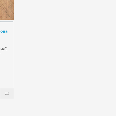
фона
ил";
.