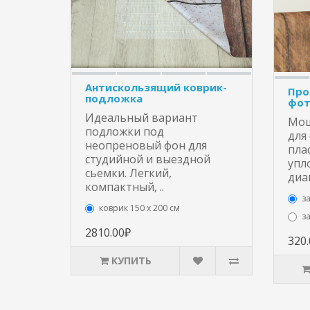
Антискользящий коврик-
Про
подложка
фот
Идеальный вариант
Мощ
подложки под
для
неопреновый фон для
пла
студийной и выездной
упл
сьемки. Легкий,
диа
компактный, ..
з
коврик 150 х 200 см
з
2810.00₽
320
КУПИТЬ