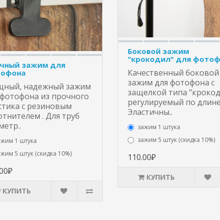
Боковой зажим
"крокодил" для фото
чный зажим для
Качественный боковой
офона
зажим для фотофона с
ный, надежный зажим
защелкой типа "крокод
 фотофона из прочного
регулируемый по длине
стика с резиновым
Эластичны..
отнителем . Для труб
метр..
зажим 1 штука
зажим 5 штук (скидка 10%)
ажим 1 штука
ажим 5 штук (скидка 10%)
110.00₽
.00₽
КУПИТЬ
КУПИТЬ