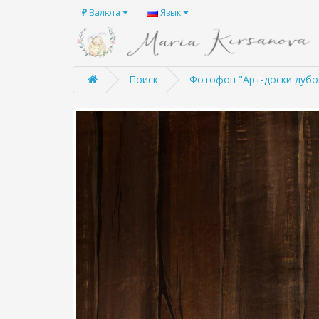
₽
Валюта
Язык
Поиск
Фотофон "Арт-доски дубо