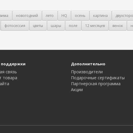
зима
новогодний
лето
HQ
осень
картина
двухстор
фотосессия
цветы
шары
поле
12 месяцев
венок
н
 поддержки
Дополнительно
ая связь
Производители
т товара
Подарочные сертификаты
айта
Партнерская программа
Акции