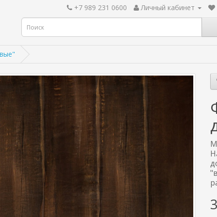
+7 989 231 0600
Личный кабинет
вые"
М
Н
д
"
р