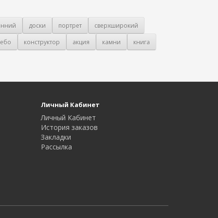
онний
доски
портрет
сверхширокий
ебо
конструктор
акция
камни
книга
Личный Кабинет
Личный Кабинет
История заказов
Закладки
Рассылка