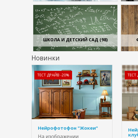
ШКОЛА И ДЕТСКИЙ САД (98)
Новинки
ТЕСТ ДРАЙВ -20%
ТЕСТ
Нейрофотофон "Жокеи"
Ней
клу
На изображении