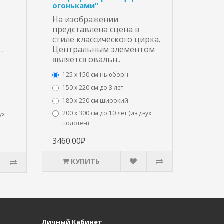
огоньками"
На изображении
представлена сцена в
стиле классического цирка.
Центральным элементом
-
является овальн..
125 x 150 см ньюборн
150 х 220 см до 3 лет
180 х 250 см широкий
200 х 300 см до 10 лет (из двух
ух
полотен)
3460.00₽
КУПИТЬ
Личный Кабинет