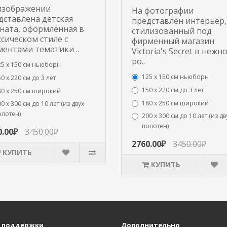
изображении
На фотографии
дставлена детская
представлен интерьер,
ната, оформленная в
стилизованный под
ссическом стиле с
фирменный магазин
ментами тематики ..
Victoria's Secret в нежно
ро..
25 x 150 см ньюборн
125 x 150 см ньюборн
0 х 220 см до 3 лет
150 х 220 см до 3 лет
80 х 250 см широкий
180 х 250 см широкий
0 х 300 см до 10 лет (из двух
олотен)
200 х 300 см до 10 лет (из дв
полотен)
0.00₽
3450.00₽
2760.00₽
3450.00₽
КУПИТЬ
КУПИТЬ
 поддержки
Дополнительно