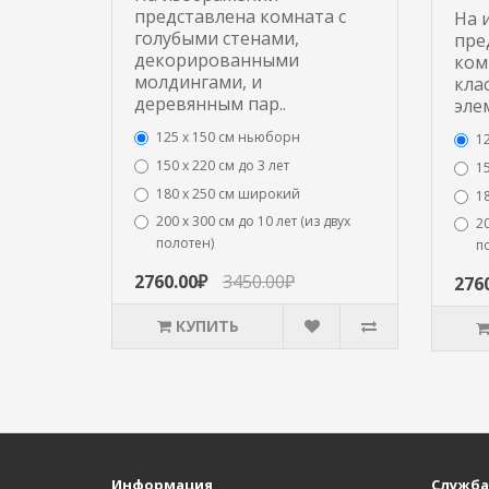
представлена комната с
На 
голубыми стенами,
пре
декорированными
ком
молдингами, и
кла
деревянным пар..
эле
125 x 150 см ньюборн
1
150 х 220 см до 3 лет
15
180 х 250 см широкий
1
200 х 300 см до 10 лет (из двух
20
полотен)
п
2760.00₽
3450.00₽
276
КУПИТЬ
Информация
Служба