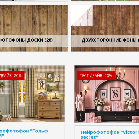
ФОТОФОНЫ ДОСКИ (28)
ДВУХСТОРОННИЕ ФОНЫ (
 ДРАЙВ -20%
ТЕСТ ДРАЙВ -20%
рофотофон "Гольф
Нейрофотофон "Victori
б"
secret"