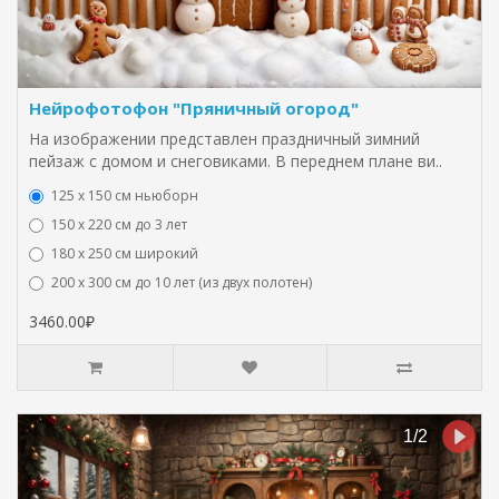
Нейрофотофон "Пряничный огород"
На изображении представлен праздничный зимний
пейзаж с домом и снеговиками. В переднем плане ви..
125 x 150 см ньюборн
150 х 220 см до 3 лет
180 х 250 см широкий
200 х 300 см до 10 лет (из двух полотен)
3460.00₽