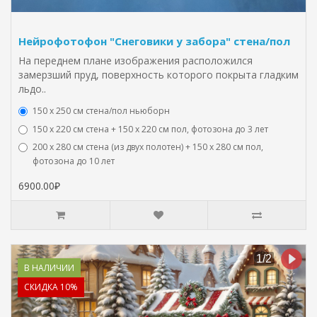
Нейрофотофон "Снеговики у забора" стена/пол
На переднем плане изображения расположился
замерзший пруд, поверхность которого покрыта гладким
льдо..
150 х 250 см стена/пол ньюборн
150 х 220 см стена + 150 х 220 см пол, фотозона до 3 лет
200 х 280 см стена (из двух полотен) + 150 х 280 см пол,
фотозона до 10 лет
6900.00₽
В НАЛИЧИИ
СКИДКА 10%