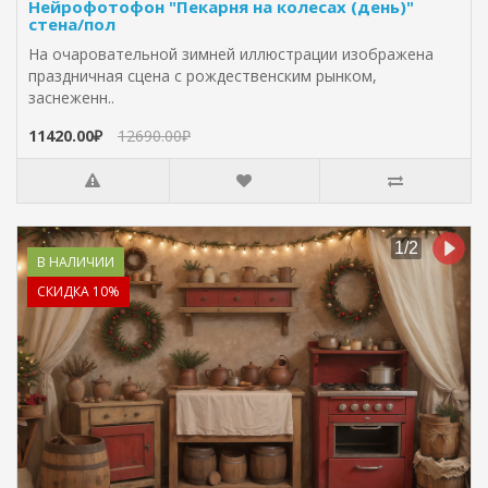
Нейрофотофон "Пекарня на колесах (день)"
стена/пол
На очаровательной зимней иллюстрации изображена
праздничная сцена с рождественским рынком,
заснеженн..
11420.00₽
12690.00₽
В НАЛИЧИИ
СКИДКА 10%