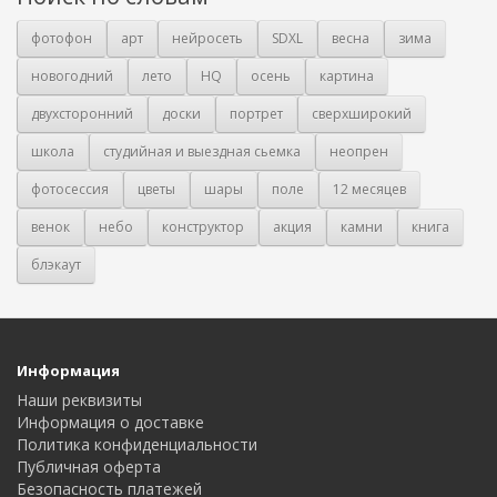
фотофон
арт
нейросеть
SDXL
весна
зима
новогодний
лето
HQ
осень
картина
двухсторонний
доски
портрет
сверхширокий
школа
студийная и выездная сьемка
неопрен
фотосессия
цветы
шары
поле
12 месяцев
венок
небо
конструктор
акция
камни
книга
блэкаут
Информация
Наши реквизиты
Информация о доставке
Политика конфиденциальности
Публичная оферта
Безопасность платежей