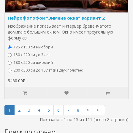
Нейрофотофон "Зимние окна" вариант 2
Изображение показывает интерьер бревенчатого
домика с большим окном. Окно имеет треугольную
форму св..
125 x 150 см ньюборн
150 х 220 см до 3 лет
180 х 250 см широкий
200 х 300 см до 10 лет (из двух полотен)
3460.00₽
1
2
3
4
5
6
7
8
>
>|
Показано с 1 по 15 из 111 (всего 8 страниц)
Поиск по словам