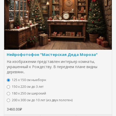
Нейрофотофон "Мастерская Деда Мороза"
На изображении представлен интерьер комнаты,
украшенный к Рождеству. В переднем плане видны
деревянн..
125 x 150 см ньюборн
150 х 220 см до 3 лет
180 х 250 см широкий
200 х 300 см до 10 лет (из двух полотен)
3460.00₽