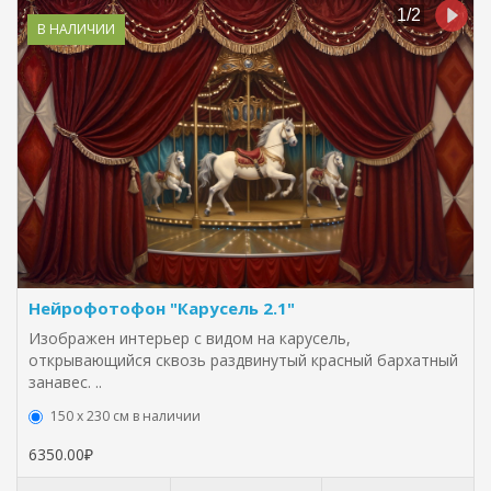
В НАЛИЧИИ
Нейрофотофон "Карусель 2.1"
Изображен интерьер с видом на карусель,
открывающийся сквозь раздвинутый красный бархатный
занавес. ..
150 х 230 см в наличии
6350.00₽