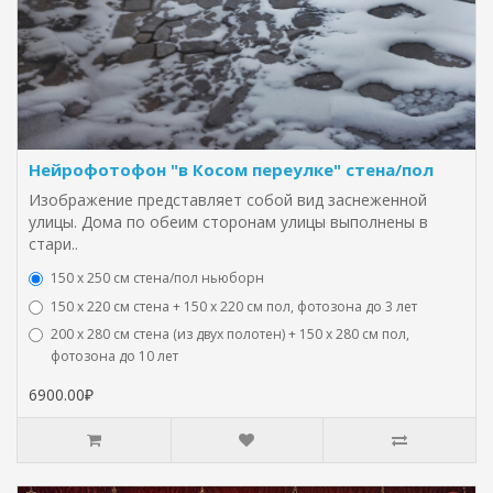
Нейрофотофон "в Косом переулке" стена/пол
Изображение представляет собой вид заснеженной
улицы. Дома по обеим сторонам улицы выполнены в
стари..
150 х 250 см стена/пол ньюборн
150 х 220 см стена + 150 х 220 см пол, фотозона до 3 лет
200 х 280 см стена (из двух полотен) + 150 х 280 см пол,
фотозона до 10 лет
6900.00₽