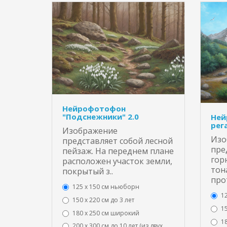
Нейрофотофон
"Подснежники" 2.0
Ней
рега
Изображение
Изо
представляет собой лесной
пре
пейзаж. На переднем плане
гор
расположен участок земли,
тон
покрытый з..
прот
125 x 150 см ньюборн
1
150 х 220 см до 3 лет
15
180 х 250 см широкий
1
200 х 300 см до 10 лет (из двух