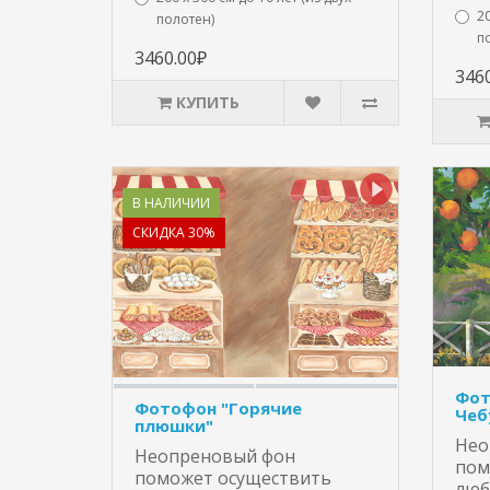
20
полотен)
п
3460.00₽
346
КУПИТЬ
В НАЛИЧИИ
СКИДКА 30%
Фот
Фотофон "Горячие
Чеб
плюшки"
Нео
Неопреновый фон
пом
поможет осуществить
люб