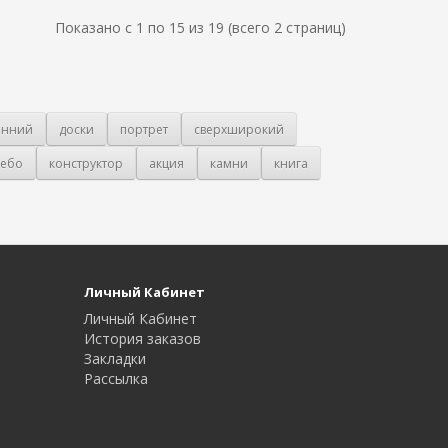
Показано с 1 по 15 из 19 (всего 2 страниц)
онний
доски
портрет
сверхширокий
ебо
конструктор
акция
камни
книга
Личный Кабинет
Личный Кабинет
История заказов
Закладки
Рассылка