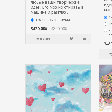
любые ваши творческие
иде
идеи. Его можно стирать в
маш
машине и разглаж..
1
140 х 190 см в наличии
15
3420.00₽
4890.00₽
20
п
КУПИТЬ
346