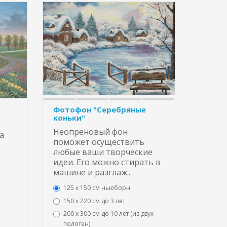
Фотофон "Серебряные
коньки"
Неопреновый фон
а
поможет осуществить
любые ваши творческие
идеи. Его можно стирать в
машине и разглаж..
125 x 150 см ньюборн
150 х 220 см до 3 лет
200 х 300 см до 10 лет (из двух
полотен)