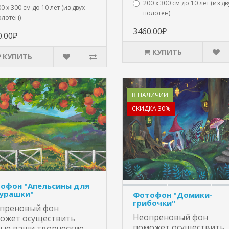
200 х 300 см до 10 лет (из дв
0 х 300 см до 10 лет (из двух
полотен)
олотен)
3460.00₽
0.00₽
КУПИТЬ
КУПИТЬ
В НАЛИЧИИ
СКИДКА 30%
офон "Апельсины для
урашки"
Фотофон "Домики-
грибочки"
преновый фон
Неопреновый фон
ожет осуществить
поможет осуществить
ые ваши творческие