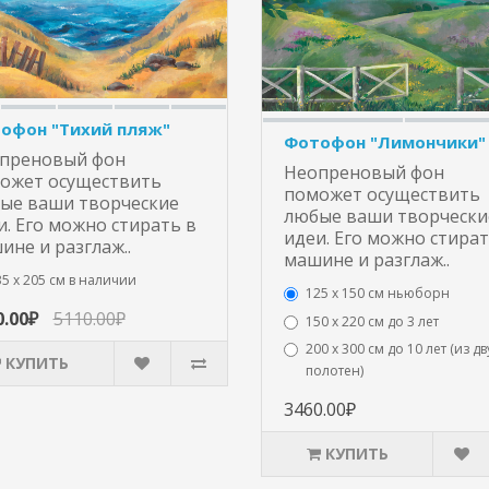
офон "Тихий пляж"
Фотофон "Лимончики"
преновый фон
Неопреновый фон
ожет осуществить
поможет осуществить
ые ваши творческие
любые ваши творчески
и. Его можно стирать в
идеи. Его можно стират
ине и разглаж..
машине и разглаж..
5 х 205 см в наличии
125 x 150 см ньюборн
0.00₽
5110.00₽
150 х 220 см до 3 лет
200 х 300 см до 10 лет (из дв
КУПИТЬ
полотен)
3460.00₽
КУПИТЬ