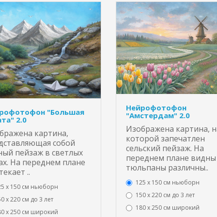
Нейрофотофон
рофотофон "Большая
"Амстердам" 2.0
та" 2.0
Изображена картина, н
бражена картина,
которой запечатлен
дставляющая собой
сельский пейзаж. На
ный пейзаж в светлых
переднем плане видны
ах. На переднем плане
тюльпаны различны..
екает ..
125 x 150 см ньюборн
25 x 150 см ньюборн
150 х 220 см до 3 лет
0 х 220 см до 3 лет
180 х 250 см широкий
80 х 250 см широкий