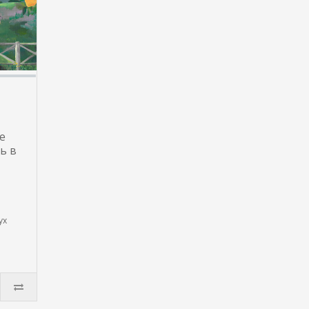
е
ь в
ух