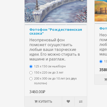
Фот
Фотофон "Рождественская
сказка"
Нео
пом
Неопреновый фон
люб
поможет осуществить
иде
любые ваши творческие
маш
идеи. Его можно стирать в
машине и разглаж..
13
125 x 150 см ньюборн
358
150 х 220 см до 3 лет
200 х 300 см до 10 лет (из двух
полотен)
3460.00₽
КУПИТЬ