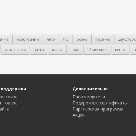
зима
новогодний
лето
HQ
осень
картина
двухстор
фотосессия
цветы
шары
поле
12 месяцев
венок
н
 поддержки
Дополнительно
ая связь
Производители
т товара
Подарочные сертификаты
айта
Партнерская программа
Акции