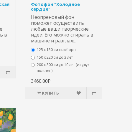
Фотофон "Холодное
ская
сердце"
Неопреновый фон
поможет осуществить
любые ваши творческие
е
идеи. Его можно стирать в
ь в
машине и разглаж..
125 x 150 см ньюборн
150 х 220 см до 3 лет
200 х 300 см до 10 лет (из двух
полотен)
3460.00₽
КУПИТЬ