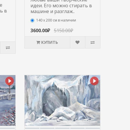
е
идеи. Его можно стирать в
ь в
машине и разглаж..
140 х 200 см в наличии
3600.00₽
5150.00₽
КУПИТЬ