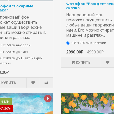
Фотофон "Рождествен
офон "Сахарные
сказка"
ака"
Неопреновый фон
преновый фон
поможет осуществить
ожет осуществить
любые ваши творчески
ые ваши творческие
идеи. Его можно стират
и. Его можно стирать в
машине и разглаж..
ине и разглаж..
135 х 200 см в наличии
25 x 150 см ньюборн
2990.00₽
4990.00₽
0 х 220 см до 3 лет
0 х 300 см до 10 лет (из двух
КУПИТЬ
олотен)
0.00₽
КУПИТЬ
ЛИЧИИ
КА 30%