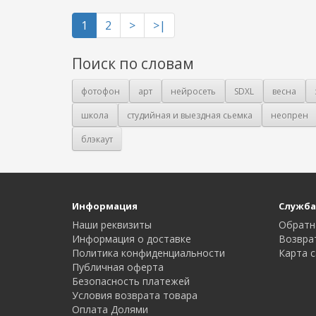
1
2
>
>|
Поиск по словам
фотофон
арт
нейросеть
SDXL
весна
школа
студийная и выездная сьемка
неопрен
блэкаут
Информация
Служба
Наши реквизиты
Обратн
Информация о доставке
Возвра
Политика конфиденциальности
Карта с
Публичная оферта
Безопасность платежей
Условия возврата товара
Оплата Долями