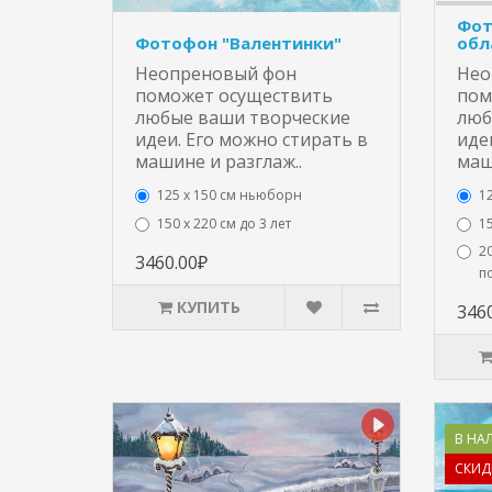
Фот
Фотофон "Валентинки"
обл
Неопреновый фон
Нео
поможет осуществить
пом
любые ваши творческие
люб
идеи. Его можно стирать в
иде
машине и разглаж..
маш
125 x 150 см ньюборн
1
150 х 220 см до 3 лет
15
20
3460.00₽
п
КУПИТЬ
346
В НА
СКИД