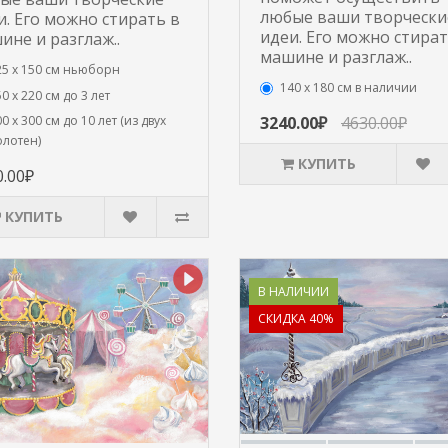
любые ваши творчески
и. Его можно стирать в
идеи. Его можно стират
ине и разглаж..
машине и разглаж..
25 x 150 см ньюборн
140 х 180 см в наличии
0 х 220 см до 3 лет
3240.00₽
4630.00₽
0 х 300 см до 10 лет (из двух
олотен)
КУПИТЬ
0.00₽
КУПИТЬ
В НАЛИЧИИ
СКИДКА 40%