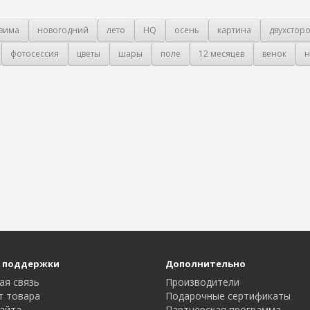
зима
новогодний
лето
HQ
осень
картина
двухстор
фотосессия
цветы
шары
поле
12 месяцев
венок
н
 поддержки
Дополнительно
ая связь
Производители
т товара
Подарочные сертификаты
айта
Партнерская программа