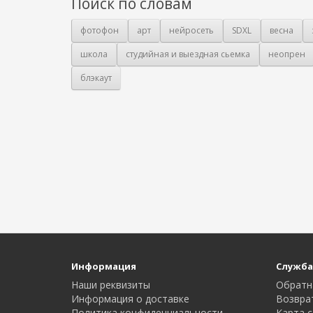
Поиск по словам
фотофон
арт
нейросеть
SDXL
весна
школа
студийная и выездная сьемка
неопрен
блэкаут
Информация
Служба
Наши реквизиты
Обратн
Информация о доставке
Возвра
Политика конфиденциальности
Карта с