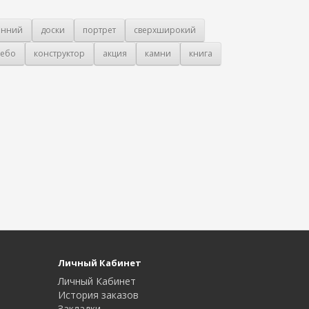
онний
доски
портрет
сверхширокий
ебо
конструктор
акция
камни
книга
Личный Кабинет
Личный Кабинет
История заказов
Закладки